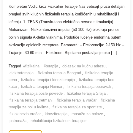
Kompletan Vodič kroz Fizikalne Terapije Naš vebsajt pruža detaljan
pregled svih ključnih fizikalnih terapija korišćenih u rehabilitaciji i
lečenju. 1. TENS (Transkutana električna nervna stimulacija)
Mehanizam: Niskointenzivni impulsi (50-100 Hz) blokiraju prenos
bolnih signala A-delta vlaknima. Podstiče lučenje endorfina putem
aktivacije opioidnih receptora. Parametri: – Frekvencija: 2-150 Hz –
Trajanje: 30-60 min – Elektrode: Bipolarno postavljanje oko […]
Tagged
#fizikalna
,
#terapija
,
dolazak na kućnu adresu
,
elektroterapija
,
fizikalna terapija Beograd
,
fizikalna terapija
cena
,
fizikalna terapija i kineziterapija
,
fizikalna terapija kod
kuće
,
fizikalna terapija Neimar
,
fizikalna terapija oporavak
,
fizikalna terapija posle povrede
,
fizikalna terapija Srbija
,
fizikalna terapija tretmani
,
fizikalna terapija vračar
,
fizikalna
terapija za bol u leđima
,
fizikalna terapija za sportiste
,
fiziokinezis vračar
,
kineziterapija
,
masaža za bolove
,
patronaža
,
rehabilitacija fizikalnom terapijom