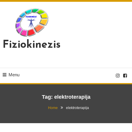
Skip
To
Content
Fiziokinezis
Menu
Tag:
elektroterapija
Home
elektroterapija