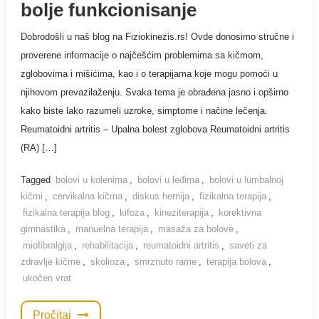
bolje funkcionisanje
Dobrodošli u naš blog na Fiziokinezis.rs! Ovde donosimo stručne i
proverene informacije o najčešćim problemima sa kičmom,
zglobovima i mišićima, kao i o terapijama koje mogu pomoći u
njihovom prevazilaženju. Svaka tema je obrađena jasno i opširno
kako biste lako razumeli uzroke, simptome i načine lečenja.
Reumatoidni artritis – Upalna bolest zglobova Reumatoidni artritis
(RA) […]
Tagged
bolovi u kolenima
,
bolovi u leđima
,
bolovi u lumbalnoj
kičmi
,
cervikalna kičma
,
diskus hernija
,
fizikalna terapija
,
fizikalna terapija blog
,
kifoza
,
kineziterapija
,
korektivna
gimnastika
,
manuelna terapija
,
masaža za bolove
,
miofibralgija
,
rehabilitacija
,
reumatoidni artritis
,
saveti za
zdravlje kičme
,
skolioza
,
smrznuto rame
,
terapija bolova
,
ukočen vrat
Pročitaj