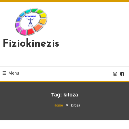
Skip
To
Content
Fiziokinezis
Menu
Tag:
kifoza
Home
kifoza