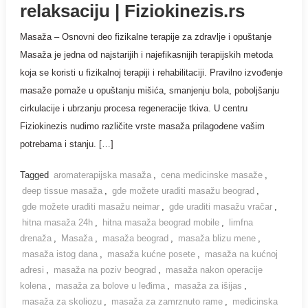
relaksaciju | Fiziokinezis.rs
Masaža – Osnovni deo fizikalne terapije za zdravlje i opuštanje
Masaža je jedna od najstarijih i najefikasnijih terapijskih metoda
koja se koristi u fizikalnoj terapiji i rehabilitaciji. Pravilno izvođenje
masaže pomaže u opuštanju mišića, smanjenju bola, poboljšanju
cirkulacije i ubrzanju procesa regeneracije tkiva. U centru
Fiziokinezis nudimo različite vrste masaža prilagođene vašim
potrebama i stanju. […]
Tagged
aromaterapijska masaža
,
cena medicinske masaže
,
deep tissue masaža
,
gde možete uraditi masažu beograd
,
gde možete uraditi masažu neimar
,
gde uraditi masažu vračar
,
hitna masaža 24h
,
hitna masaža beograd mobile
,
limfna
drenaža
,
Masaža
,
masaža beograd
,
masaža blizu mene
,
masaža istog dana
,
masaža kućne posete
,
masaža na kućnoj
adresi
,
masaža na poziv beograd
,
masaža nakon operacije
kolena
,
masaža za bolove u leđima
,
masaža za išijas
,
masaža za skoliozu
,
masaža za zamrznuto rame
,
medicinska