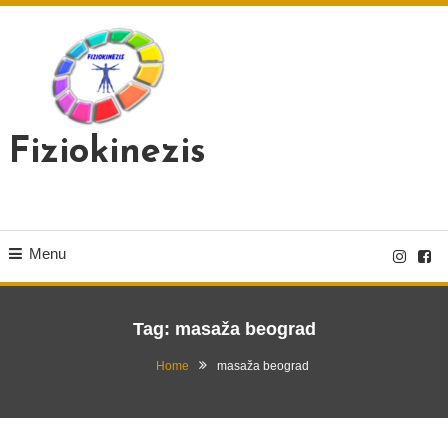
Skip
To
Content
Fiziokinezis
Menu
Tag:
masaža beograd
Home
masaža beograd