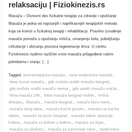
relaksaciju | Fiziokinezis.rs
Masaža – Osnovni deo fizikalne terapije za zdravlje i opuštanje
Masaža je jedna od najstarijih i najefikasnijih terapijskih metoda
koja se koristi u fizikalnoj terapiji i rehabilitaciji. Pravilno izvođenje
masaže pomaže u opuštanju mišića, smanjenju bola, poboljšanju
cirkulacije i ubrzanju procesa regeneracije tkiva. U centru
Fiziokinezis nudimo različite vrste masaža prilagođene vašim
potrebama i stanju. […]
Tagged
aromaterapijska masaža
,
cena medicinske masaže
,
deep tissue masaža
,
gde možete uraditi masažu beograd
,
gde možete uraditi masažu neimar
,
gde uraditi masažu vračar
,
hitna masaža 24h
,
hitna masaža beograd mobile
,
limfna
drenaža
,
Masaža
,
masaža beograd
,
masaža blizu mene
,
masaža istog dana
,
masaža kućne posete
,
masaža na kućnoj
adresi
,
masaža na poziv beograd
,
masaža nakon operacije
kolena
,
masaža za bolove u leđima
,
masaža za išijas
,
masaža za skoliozu
,
masaža za zamrznuto rame
,
medicinska